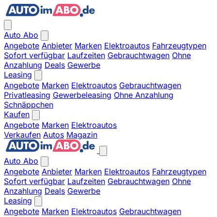
Auto Abo
Angebote
Anbieter
Marken
Elektroautos
Fahrzeugtypen
Sofort verfügbar
Laufzeiten
Gebrauchtwagen
Ohne
Anzahlung
Deals
Gewerbe
Leasing
Angebote
Marken
Elektroautos
Gebrauchtwagen
Privatleasing
Gewerbeleasing
Ohne Anzahlung
Schnäppchen
Kaufen
Angebote
Marken
Elektroautos
Verkaufen
Autos
Magazin
Auto Abo
Angebote
Anbieter
Marken
Elektroautos
Fahrzeugtypen
Sofort verfügbar
Laufzeiten
Gebrauchtwagen
Ohne
Anzahlung
Deals
Gewerbe
Leasing
Angebote
Marken
Elektroautos
Gebrauchtwagen