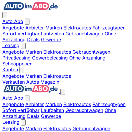
Auto Abo
Angebote
Anbieter
Marken
Elektroautos
Fahrzeugtypen
Sofort verfügbar
Laufzeiten
Gebrauchtwagen
Ohne
Anzahlung
Deals
Gewerbe
Leasing
Angebote
Marken
Elektroautos
Gebrauchtwagen
Privatleasing
Gewerbeleasing
Ohne Anzahlung
Schnäppchen
Kaufen
Angebote
Marken
Elektroautos
Verkaufen
Autos
Magazin
Auto Abo
Angebote
Anbieter
Marken
Elektroautos
Fahrzeugtypen
Sofort verfügbar
Laufzeiten
Gebrauchtwagen
Ohne
Anzahlung
Deals
Gewerbe
Leasing
Angebote
Marken
Elektroautos
Gebrauchtwagen