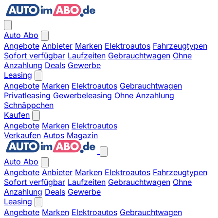
Auto Abo
Angebote
Anbieter
Marken
Elektroautos
Fahrzeugtypen
Sofort verfügbar
Laufzeiten
Gebrauchtwagen
Ohne
Anzahlung
Deals
Gewerbe
Leasing
Angebote
Marken
Elektroautos
Gebrauchtwagen
Privatleasing
Gewerbeleasing
Ohne Anzahlung
Schnäppchen
Kaufen
Angebote
Marken
Elektroautos
Verkaufen
Autos
Magazin
Auto Abo
Angebote
Anbieter
Marken
Elektroautos
Fahrzeugtypen
Sofort verfügbar
Laufzeiten
Gebrauchtwagen
Ohne
Anzahlung
Deals
Gewerbe
Leasing
Angebote
Marken
Elektroautos
Gebrauchtwagen