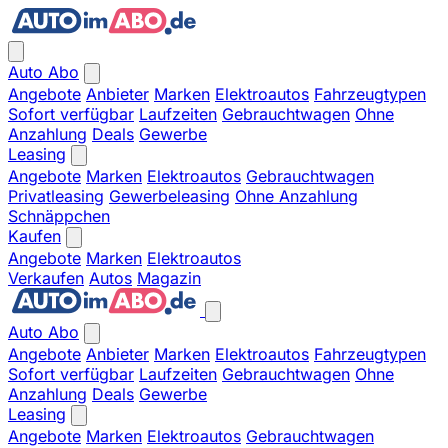
Auto Abo
Angebote
Anbieter
Marken
Elektroautos
Fahrzeugtypen
Sofort verfügbar
Laufzeiten
Gebrauchtwagen
Ohne
Anzahlung
Deals
Gewerbe
Leasing
Angebote
Marken
Elektroautos
Gebrauchtwagen
Privatleasing
Gewerbeleasing
Ohne Anzahlung
Schnäppchen
Kaufen
Angebote
Marken
Elektroautos
Verkaufen
Autos
Magazin
Auto Abo
Angebote
Anbieter
Marken
Elektroautos
Fahrzeugtypen
Sofort verfügbar
Laufzeiten
Gebrauchtwagen
Ohne
Anzahlung
Deals
Gewerbe
Leasing
Angebote
Marken
Elektroautos
Gebrauchtwagen