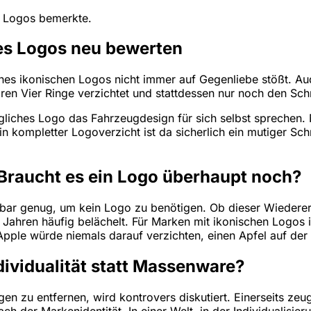
es Logos bemerkte.
es Logos neu bewerten
nes ikonischen Logos nicht immer auf Gegenliebe stößt. Audi
ren Vier Ringe verzichtet und stattdessen nur noch den Schri
egliches Logo das Fahrzeugdesign für sich selbst sprechen.
 kompletter Logoverzicht ist da sicherlich ein mutiger Schr
Braucht es ein Logo überhaupt noch?
bar genug, um kein Logo zu benötigen. Ob dieser Wiedererk
 Jahren häufig belächelt. Für Marken mit ikonischen Logos 
Apple würde niemals darauf verzichten, einen Apfel auf der
ividualität statt Massenware?
n zu entfernen, wird kontrovers diskutiert. Einerseits ze
ach der Markenidentität. In einer Welt, in der Individualisi