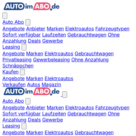
Auto Abo
Angebote
Anbieter
Marken
Elektroautos
Fahrzeugtypen
Sofort verfügbar
Laufzeiten
Gebrauchtwagen
Ohne
Anzahlung
Deals
Gewerbe
Leasing
Angebote
Marken
Elektroautos
Gebrauchtwagen
Privatleasing
Gewerbeleasing
Ohne Anzahlung
Schnäppchen
Kaufen
Angebote
Marken
Elektroautos
Verkaufen
Autos
Magazin
Auto Abo
Angebote
Anbieter
Marken
Elektroautos
Fahrzeugtypen
Sofort verfügbar
Laufzeiten
Gebrauchtwagen
Ohne
Anzahlung
Deals
Gewerbe
Leasing
Angebote
Marken
Elektroautos
Gebrauchtwagen