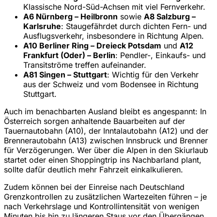
Klassische Nord-Süd-Achsen mit viel Fernverkehr.
A6 Nürnberg – Heilbronn
sowie
A8 Salzburg –
Karlsruhe
: Staugefährdet durch dichten Fern- und
Ausflugsverkehr, insbesondere in Richtung Alpen.
A10 Berliner Ring – Dreieck Potsdam
und
A12
Frankfurt (Oder) – Berlin
: Pendler-, Einkaufs- und
Transitströme treffen aufeinander.
A81 Singen – Stuttgart
: Wichtig für den Verkehr
aus der Schweiz und vom Bodensee in Richtung
Stuttgart.
Auch im benachbarten Ausland bleibt es angespannt: In
Österreich sorgen anhaltende Bauarbeiten auf der
Tauernautobahn (A10), der Inntalautobahn (A12) und der
Brennerautobahn (A13) zwischen Innsbruck und Brenner
für Verzögerungen. Wer über die Alpen in den Skiurlaub
startet oder einen Shoppingtrip ins Nachbarland plant,
sollte dafür deutlich mehr Fahrzeit einkalkulieren.
Zudem können bei der Einreise nach Deutschland
Grenzkontrollen zu zusätzlichen Wartezeiten führen – je
nach Verkehrslage und Kontrollintensität von wenigen
Minuten bis hin zu längeren Staus vor den Übergängen.