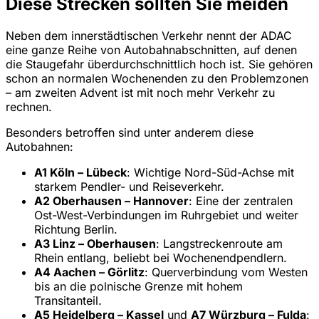
Diese Strecken sollten Sie meiden
Neben dem innerstädtischen Verkehr nennt der ADAC
eine ganze Reihe von Autobahnabschnitten, auf denen
die Staugefahr überdurchschnittlich hoch ist. Sie gehören
schon an normalen Wochenenden zu den Problemzonen
– am zweiten Advent ist mit noch mehr Verkehr zu
rechnen.
Besonders betroffen sind unter anderem diese
Autobahnen:
A1 Köln – Lübeck
: Wichtige Nord-Süd-Achse mit
starkem Pendler- und Reiseverkehr.
A2 Oberhausen – Hannover
: Eine der zentralen
Ost-West-Verbindungen im Ruhrgebiet und weiter
Richtung Berlin.
A3 Linz – Oberhausen
: Langstreckenroute am
Rhein entlang, beliebt bei Wochenendpendlern.
A4 Aachen – Görlitz
: Querverbindung vom Westen
bis an die polnische Grenze mit hohem
Transitanteil.
A5 Heidelberg – Kassel
und
A7 Würzburg – Fulda
: