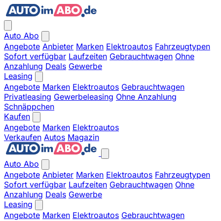
Auto Abo
Angebote
Anbieter
Marken
Elektroautos
Fahrzeugtypen
Sofort verfügbar
Laufzeiten
Gebrauchtwagen
Ohne
Anzahlung
Deals
Gewerbe
Leasing
Angebote
Marken
Elektroautos
Gebrauchtwagen
Privatleasing
Gewerbeleasing
Ohne Anzahlung
Schnäppchen
Kaufen
Angebote
Marken
Elektroautos
Verkaufen
Autos
Magazin
Auto Abo
Angebote
Anbieter
Marken
Elektroautos
Fahrzeugtypen
Sofort verfügbar
Laufzeiten
Gebrauchtwagen
Ohne
Anzahlung
Deals
Gewerbe
Leasing
Angebote
Marken
Elektroautos
Gebrauchtwagen