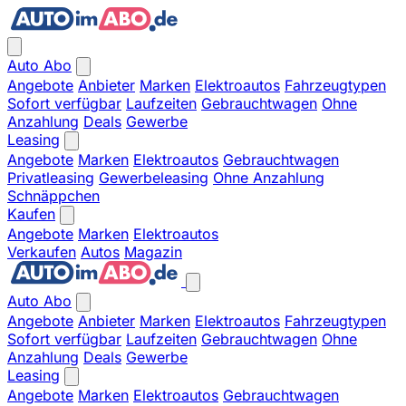
Auto Abo
Angebote
Anbieter
Marken
Elektroautos
Fahrzeugtypen
Sofort verfügbar
Laufzeiten
Gebrauchtwagen
Ohne
Anzahlung
Deals
Gewerbe
Leasing
Angebote
Marken
Elektroautos
Gebrauchtwagen
Privatleasing
Gewerbeleasing
Ohne Anzahlung
Schnäppchen
Kaufen
Angebote
Marken
Elektroautos
Verkaufen
Autos
Magazin
Auto Abo
Angebote
Anbieter
Marken
Elektroautos
Fahrzeugtypen
Sofort verfügbar
Laufzeiten
Gebrauchtwagen
Ohne
Anzahlung
Deals
Gewerbe
Leasing
Angebote
Marken
Elektroautos
Gebrauchtwagen