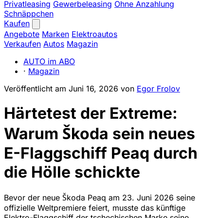
Privatleasing
Gewerbeleasing
Ohne Anzahlung
Schnäppchen
Kaufen
Angebote
Marken
Elektroautos
Verkaufen
Autos
Magazin
AUTO im ABO
·
Magazin
Veröffentlicht am
Juni 16, 2026
von
Egor Frolov
Härtetest der Extreme:
Warum Škoda sein neues
E-Flaggschiff Peaq durch
die Hölle schickte
Bevor der neue Škoda Peaq am 23. Juni 2026 seine
offizielle Weltpremiere feiert, musste das künftige
Elektro-Flaggschiff der tschechischen Marke seine