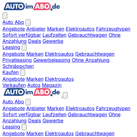
Auto Abo
Angebote
Anbieter
Marken
Elektroautos
Fahrzeugtypen
Sofort verfügbar
Laufzeiten
Gebrauchtwagen
Ohne
Anzahlung
Deals
Gewerbe
Leasing
Angebote
Marken
Elektroautos
Gebrauchtwagen
Privatleasing
Gewerbeleasing
Ohne Anzahlung
Schnäppchen
Kaufen
Angebote
Marken
Elektroautos
Verkaufen
Autos
Magazin
Auto Abo
Angebote
Anbieter
Marken
Elektroautos
Fahrzeugtypen
Sofort verfügbar
Laufzeiten
Gebrauchtwagen
Ohne
Anzahlung
Deals
Gewerbe
Leasing
Angebote
Marken
Elektroautos
Gebrauchtwagen