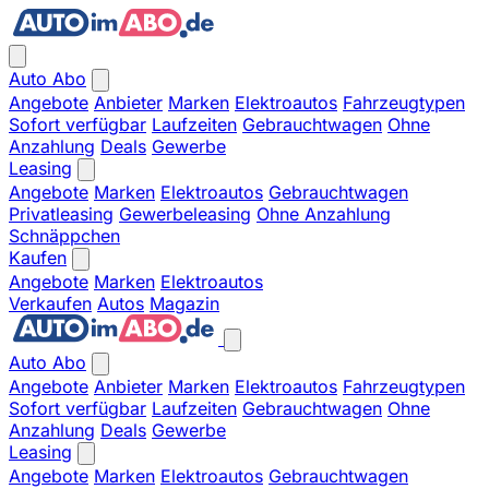
Auto Abo
Angebote
Anbieter
Marken
Elektroautos
Fahrzeugtypen
Sofort verfügbar
Laufzeiten
Gebrauchtwagen
Ohne
Anzahlung
Deals
Gewerbe
Leasing
Angebote
Marken
Elektroautos
Gebrauchtwagen
Privatleasing
Gewerbeleasing
Ohne Anzahlung
Schnäppchen
Kaufen
Angebote
Marken
Elektroautos
Verkaufen
Autos
Magazin
Auto Abo
Angebote
Anbieter
Marken
Elektroautos
Fahrzeugtypen
Sofort verfügbar
Laufzeiten
Gebrauchtwagen
Ohne
Anzahlung
Deals
Gewerbe
Leasing
Angebote
Marken
Elektroautos
Gebrauchtwagen