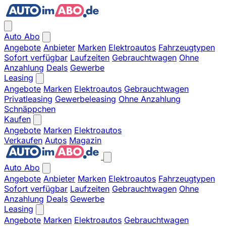
Auto Abo
Angebote
Anbieter
Marken
Elektroautos
Fahrzeugtypen
Sofort verfügbar
Laufzeiten
Gebrauchtwagen
Ohne
Anzahlung
Deals
Gewerbe
Leasing
Angebote
Marken
Elektroautos
Gebrauchtwagen
Privatleasing
Gewerbeleasing
Ohne Anzahlung
Schnäppchen
Kaufen
Angebote
Marken
Elektroautos
Verkaufen
Autos
Magazin
Auto Abo
Angebote
Anbieter
Marken
Elektroautos
Fahrzeugtypen
Sofort verfügbar
Laufzeiten
Gebrauchtwagen
Ohne
Anzahlung
Deals
Gewerbe
Leasing
Angebote
Marken
Elektroautos
Gebrauchtwagen