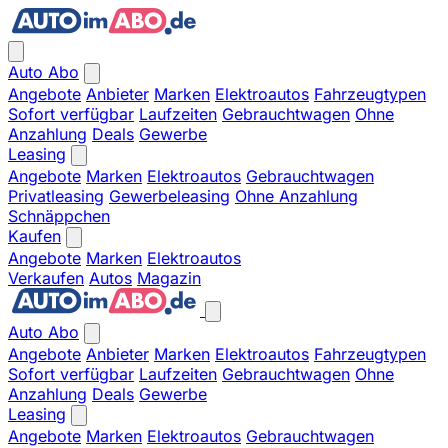
Auto Abo
Angebote
Anbieter
Marken
Elektroautos
Fahrzeugtypen
Sofort verfügbar
Laufzeiten
Gebrauchtwagen
Ohne
Anzahlung
Deals
Gewerbe
Leasing
Angebote
Marken
Elektroautos
Gebrauchtwagen
Privatleasing
Gewerbeleasing
Ohne Anzahlung
Schnäppchen
Kaufen
Angebote
Marken
Elektroautos
Verkaufen
Autos
Magazin
Auto Abo
Angebote
Anbieter
Marken
Elektroautos
Fahrzeugtypen
Sofort verfügbar
Laufzeiten
Gebrauchtwagen
Ohne
Anzahlung
Deals
Gewerbe
Leasing
Angebote
Marken
Elektroautos
Gebrauchtwagen