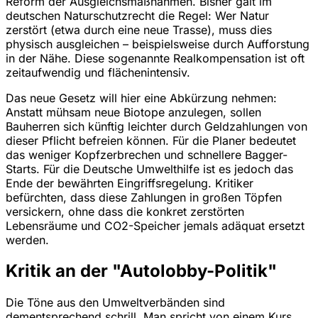
Reform der Ausgleichsmaßnahmen. Bisher galt im
deutschen Naturschutzrecht die Regel: Wer Natur
zerstört (etwa durch eine neue Trasse), muss dies
physisch ausgleichen – beispielsweise durch Aufforstung
in der Nähe. Diese sogenannte Realkompensation ist oft
zeitaufwendig und flächenintensiv.
Das neue Gesetz will hier eine Abkürzung nehmen:
Anstatt mühsam neue Biotope anzulegen, sollen
Bauherren sich künftig leichter durch Geldzahlungen von
dieser Pflicht befreien können. Für die Planer bedeutet
das weniger Kopfzerbrechen und schnellere Bagger-
Starts. Für die Deutsche Umwelthilfe ist es jedoch das
Ende der bewährten Eingriffsregelung. Kritiker
befürchten, dass diese Zahlungen in großen Töpfen
versickern, ohne dass die konkret zerstörten
Lebensräume und CO2-Speicher jemals adäquat ersetzt
werden.
Kritik an der "Autolobby-Politik"
Die Töne aus den Umweltverbänden sind
dementsprechend schrill. Man spricht von einem Kurs,