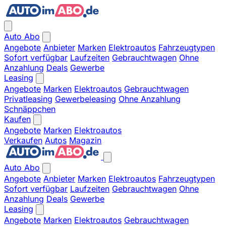
Auto Abo
Angebote
Anbieter
Marken
Elektroautos
Fahrzeugtypen
Sofort verfügbar
Laufzeiten
Gebrauchtwagen
Ohne
Anzahlung
Deals
Gewerbe
Leasing
Angebote
Marken
Elektroautos
Gebrauchtwagen
Privatleasing
Gewerbeleasing
Ohne Anzahlung
Schnäppchen
Kaufen
Angebote
Marken
Elektroautos
Verkaufen
Autos
Magazin
Auto Abo
Angebote
Anbieter
Marken
Elektroautos
Fahrzeugtypen
Sofort verfügbar
Laufzeiten
Gebrauchtwagen
Ohne
Anzahlung
Deals
Gewerbe
Leasing
Angebote
Marken
Elektroautos
Gebrauchtwagen