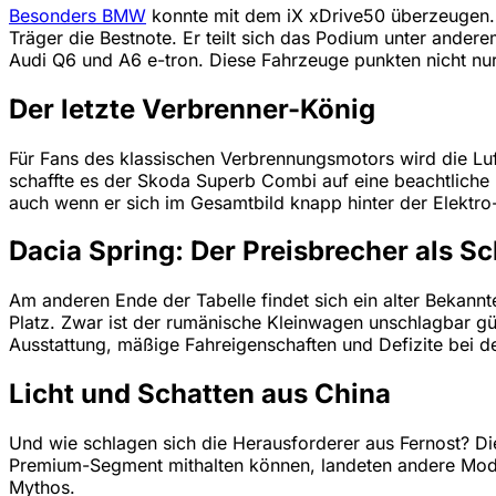
Besonders BMW
konnte mit dem iX xDrive50 überzeugen. T
Träger die Bestnote. Er teilt sich das Podium unter ande
Audi Q6 und A6 e-tron. Diese Fahrzeuge punkten nicht nu
Der letzte Verbrenner-König
Für Fans des klassischen Verbrennungsmotors wird die Luft
schaffte es der Skoda Superb Combi auf eine beachtliche 
auch wenn er sich im Gesamtbild knapp hinter der Elektro-
Dacia Spring: Der Preisbrecher als Sc
Am anderen Ende der Tabelle findet sich ein alter Bekannte
Platz. Zwar ist der rumänische Kleinwagen unschlagbar gü
Ausstattung, mäßige Fahreigenschaften und Defizite bei de
Licht und Schatten aus China
Und wie schlagen sich die Herausforderer aus Fernost? Die
Premium-Segment mithalten können, landeten andere Model
Mythos.