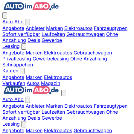
Auto Abo
Angebote
Anbieter
Marken
Elektroautos
Fahrzeugtypen
Sofort verfügbar
Laufzeiten
Gebrauchtwagen
Ohne
Anzahlung
Deals
Gewerbe
Leasing
Angebote
Marken
Elektroautos
Gebrauchtwagen
Privatleasing
Gewerbeleasing
Ohne Anzahlung
Schnäppchen
Kaufen
Angebote
Marken
Elektroautos
Verkaufen
Autos
Magazin
Auto Abo
Angebote
Anbieter
Marken
Elektroautos
Fahrzeugtypen
Sofort verfügbar
Laufzeiten
Gebrauchtwagen
Ohne
Anzahlung
Deals
Gewerbe
Leasing
Angebote
Marken
Elektroautos
Gebrauchtwagen